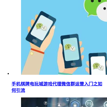
手机棋牌电玩城游戏代理微信群运营入门之如
何引流