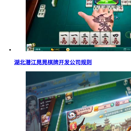
湖北潜江晃晃棋牌开发公司规则