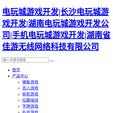
电玩城游戏开发|长沙电玩城游
戏开发|湖南电玩城游戏开发公
司|手机电玩城游戏开发|湖南省
佳游无线网络科技有限公司
首页
产品中心
捕鱼游戏
百人游戏
街机游戏
拉霸接线
字牌游戏
扑克游戏