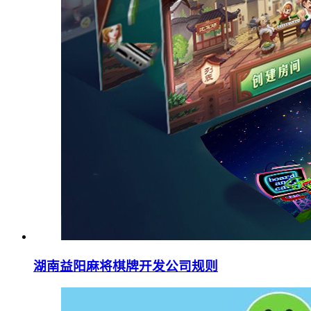
湖南益阳麻将棋牌开发公司规则