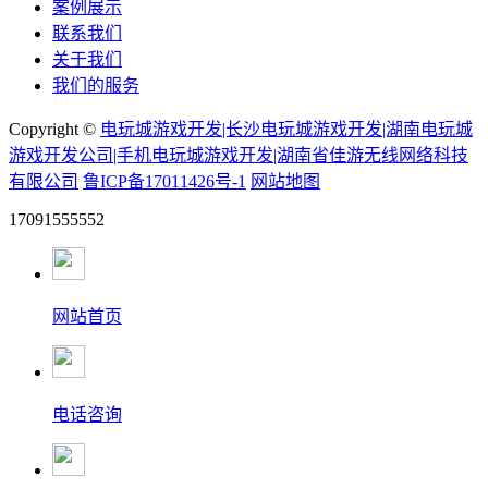
案例展示
联系我们
关于我们
我们的服务
Copyright ©
电玩城游戏开发|长沙电玩城游戏开发|湖南电玩城
游戏开发公司|手机电玩城游戏开发|湖南省佳游无线网络科技
有限公司
鲁ICP备17011426号-1
网站地图
17091555552
网站首页
电话咨询