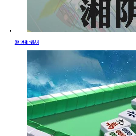
湘阴推倒胡