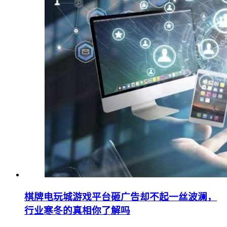
棋牌电玩城游戏平台砸广告却不起一丝波澜，
行业寒冬的真相你了解吗